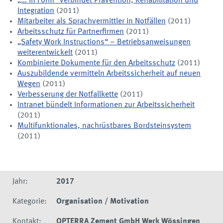
„… in Form“ verbindet Prävention, Rehabilitation und
Integration
(2011)
Mitarbeiter als Sprachvermittler in Notfällen
(2011)
Arbeitsschutz für Partnerfirmen
(2011)
„Safety Work Instructions“ – Betriebsanweisungen
weiterentwickelt
(2011)
Kombinierte Dokumente für den Arbeitsschutz
(2011)
Auszubildende vermitteln Arbeitssicherheit auf neuen
Wegen
(2011)
Verbesserung der Notfallkette
(2011)
Intranet bündelt Informationen zur Arbeitssicherheit
(2011)
Multifunktionales, nachrüstbares Bordsteinsystem
(2011)
Jahr:
2017
Kategorie:
Organisation / Motivation
Kontakt:
OPTERRA Zement GmbH Werk Wössingen